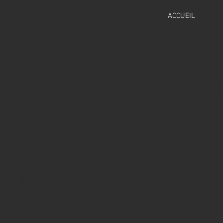
ACCUEIL
Bardage Fibrocime
bois
Lieu
Tertre